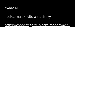
GARMIN
- odkaz na aktivitu a statistiky
https://connect.garmin.com/modern/activ
ity/7236828269